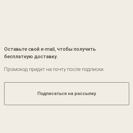
Соц. сети
Pinterest
Контакты
+7 (987) 417-75-47
Написать в Telegram
info@kiras-brand.ru
Документы
САМАРИНА СВЕТЛАНА ВЛАДИМИРОВНА
ИНН 434300072170
Политика конфиденциальности
Оферта
Условия возврата
© 2025 KIRAS | Все права защищены