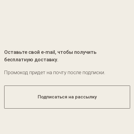
Доставка
Соц. сети
Pinterest
Контакты
+7 (987) 417-75-47
Написать в Telegram
info@kiras-brand.ru
Документы
САМАРИНА СВЕТЛАНА ВЛАДИМИРОВНА
ИНН 434300072170
Политика конфиденциальности
Оферта
Условия возврата
© 2025 KIRAS | Все права защищены